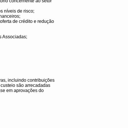
ório concernente ao setor
s níveis de risco;
nanceiros;
oferta de crédito e redução
as Associadas;
as, incluindo contribuições
e custeio são arrecadadas
base em aprovações do