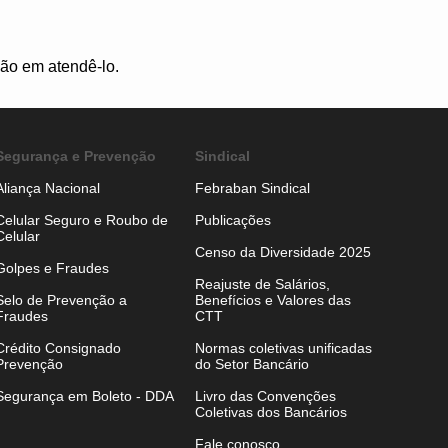
ção em atendê-lo.
Segurança e Prevenção
Sindical
Aliança Nacional
Febraban Sindical
Celular Seguro e Roubo de
Publicações
Celular
Censo da Diversidade 2025
Golpes e Fraudes
Reajuste de Salários,
Selo de Prevenção a
Benefícios e Valores das
Fraudes
CTT
Crédito Consignado
Normas coletivas unificadas
Prevenção
do Setor Bancário
Segurança em Boleto - DDA
Livro das Convenções
Coletivas dos Bancários
Fale conosco