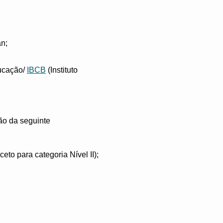
an;
ucação/
IBCB
(Instituto
ção da seguinte
to para categoria Nível II);