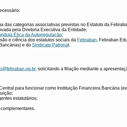
ecessário:
 das categorias associativas previstas no Estatuto da Febrab
rovada pela Diretoria Executiva da Entidade;
nduta Ética da Autorregulação
;
são e ciência dos estatutos sociais da
Febraban
, Febraban Ed
 Bancárias) e do
Sindicato Patrona
l.
cao@febraban.og.br
, solicitando a filiação mediante a apresenta
ntral para funcionar como Instituição Financeira Bancária (exce
tuição;
gentes estatutários;
 complementares.