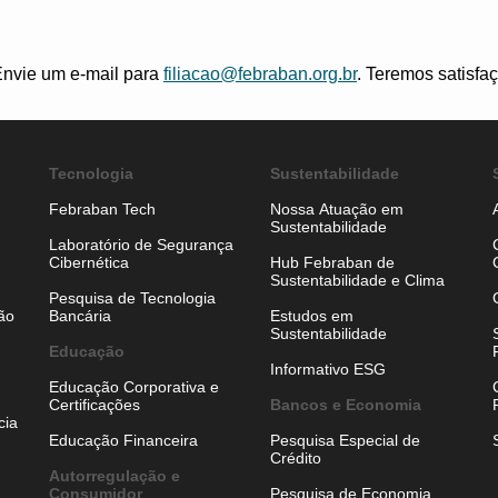
nvie um e-mail para
filiacao@febraban.org.br
. Teremos satisfa
Tecnologia
Sustentabilidade
Febraban Tech
Nossa Atuação em
Sustentabilidade
Laboratório de Segurança
Cibernética
Hub Febraban de
Sustentabilidade e Clima
Pesquisa de Tecnologia
ão
Bancária
Estudos em
Sustentabilidade
Educação
Informativo ESG
Educação Corporativa e
Certificações
Bancos e Economia
cia
Educação Financeira
Pesquisa Especial de
Crédito
Autorregulação e
Consumidor
Pesquisa de Economia