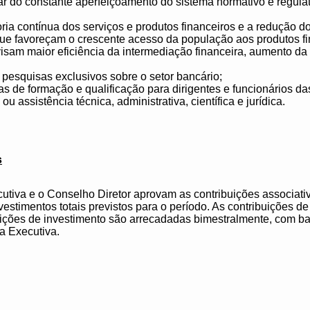
r do constante aperfeiçoamento do sistema normativo e regulat
ria contínua dos serviços e produtos financeiros e a redução do
s que favoreçam o crescente acesso da população aos produtos fi
visam maior eficiência da intermediação financeira, aumento da 
 pesquisas exclusivos sobre o setor bancário;
as de formação e qualificação para dirigentes e funcionários d
u assistência técnica, administrativa, científica e jurídica.
s
utiva e o Conselho Diretor aprovam as contribuições associativ
nvestimentos totais previstos para o período. As contribuições d
uições de investimento são arrecadadas bimestralmente, com 
ia Executiva.