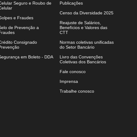
Celular Seguro e Roubo de
Publicações
Celular
Censo da Diversidade 2025
Golpes e Fraudes
Reajuste de Salários,
Selo de Prevenção a
Benefícios e Valores das
Fraudes
CTT
Crédito Consignado
Normas coletivas unificadas
Prevenção
do Setor Bancário
Segurança em Boleto - DDA
Livro das Convenções
Coletivas dos Bancários
Fale conosco
Imprensa
Trabalhe conosco