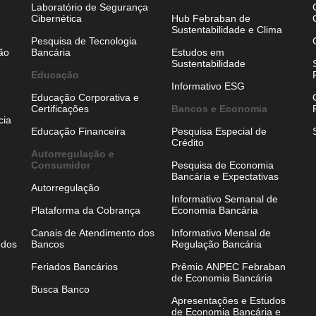
Laboratório de Segurança
Cibernética
Hub Febraban de
Sustentabilidade e Clima
Pesquisa de Tecnologia
ão
Bancária
Estudos em
Sustentabilidade
Educação
Informativo ESG
Educação Corporativa e
Certificações
Bancos e Economia
cia
Educação Financeira
Pesquisa Especial de
Crédito
Autorregulação e
Consumidor
Pesquisa de Economia
Bancária e Expectativas
Autorregulação
Informativo Semanal de
Plataforma da Cobrança
Economia Bancária
Canais de Atendimento dos
Informativo Mensal de
 dos
Bancos
Regulação Bancária
Feriados Bancários
Prêmio ANPEC Febraban
de Economia Bancária
Busca Banco
Apresentações e Estudos
de Economia Bancária e