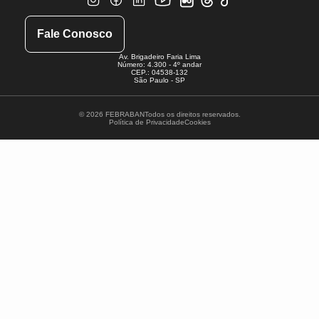
Fale Conosco
Av. Brigadeiro Faria Lima
Número: 4.300 - 4º andar
CEP.: 04538-132
São Paulo - SP
© 2026 FEBRABAN
Todos os direitos reservados.
Política de Privacidade
Cookies