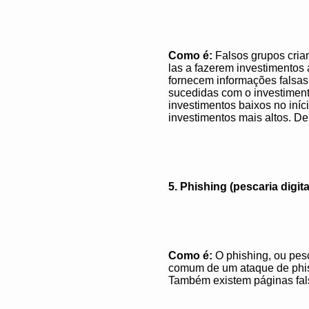
Como é:
Falsos grupos criam
las a fazerem investimentos 
fornecem informações falsa
sucedidas com o investimento
investimentos baixos no iníc
investimentos mais altos. D
5. Phishing (pescaria digita
Como é:
O phishing, ou pesc
comum de um ataque de phish
Também existem páginas fals