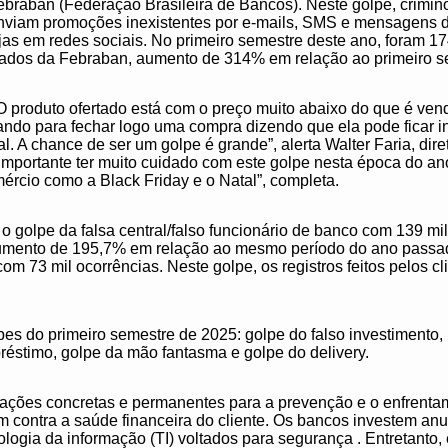
braban (Federação Brasileira de Bancos). Neste golpe, crimin
viam promoções inexistentes por e-mails, SMS e mensagens 
lojas em redes sociais. No primeiro semestre deste ano, foram 17
iados da Febraban, aumento de 314% em relação ao primeiro s
 O produto ofertado está com o preço muito abaixo do que é ve
ando para fechar logo uma compra dizendo que ela pode ficar 
l. A chance de ser um golpe é grande”, alerta Walter Faria, dire
mportante ter muito cuidado com este golpe nesta época do an
ércio como a Black Friday e o Natal”, completa.
 golpe da falsa central/falso funcionário de banco com 139 mil 
aumento de 195,7% em relação ao mesmo período do ano passad
om 73 mil ocorrências. Neste golpe, os registros feitos pelos c
s do primeiro semestre de 2025: golpe do falso investimento, ph
réstimo, golpe da mão fantasma e golpe do delivery.
 ações concretas e permanentes para a prevenção e o enfrentamen
am contra a saúde financeira do cliente. Os bancos investem an
logia da informação (TI) voltados para segurança . Entretanto, é