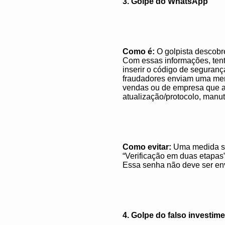
3. Golpe do WhatsApp
Como é:
O golpista descobr
Com essas informações, tent
inserir o código de seguran
fraudadores enviam uma men
vendas ou de empresa que a 
atualização/protocolo, manu
Como evitar:
Uma medida sim
“Verificação em duas etapas”
Essa senha não deve ser env
4. Golpe do falso investim