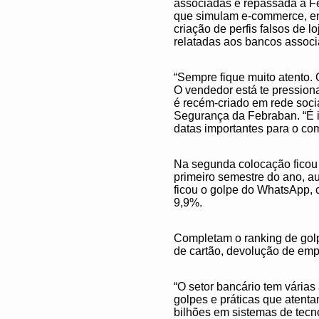
associadas e repassada à Fe
que simulam e-commerce, en
criação de perfis falsos de 
relatadas aos bancos assoc
“Sempre fique muito atento.
O vendedor está te pression
é recém-criado em rede socia
Segurança da Febraban. “É i
datas importantes para o com
Na segunda colocação ficou o
primeiro semestre do ano, 
ficou o golpe do WhatsApp, c
9,9%.
Completam o ranking de golpe
de cartão, devolução de emp
“O setor bancário tem várias
golpes e práticas que atent
bilhões em sistemas de tecno