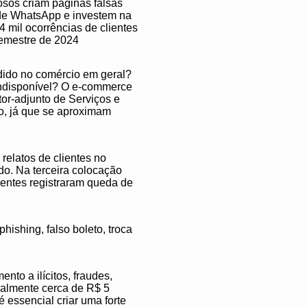
osos criam páginas falsas
de WhatsApp e investem na
4 mil ocorrências de clientes
emestre de 2024
ndido no comércio em geral?
indisponível? O e-commerce
tor-adjunto de Serviços e
o, já que se aproximam
relatos de clientes no
o. Na terceira colocação
lientes registraram queda de
ishing, falso boleto, troca
to a ilícitos, fraudes,
ualmente cerca de R$ 5
 essencial criar uma forte