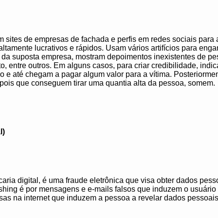
 sites de empresas de fachada e perfis em redes sociais para a
altamente lucrativos e rápidos. Usam vários artifícios para enga
s da suposta empresa, mostram depoimentos inexistentes de p
, entre outros. Em alguns casos, para criar credibilidade, indi
io e até chegam a pagar algum valor para a vítima. Posteriormen
epois que conseguem tirar uma quantia alta da pessoa, somem.
l)
aria digital, é uma fraude eletrônica que visa obter dados pess
ing é por mensagens e e-mails falsos que induzem o usuário a 
as na internet que induzem a pessoa a revelar dados pessoais