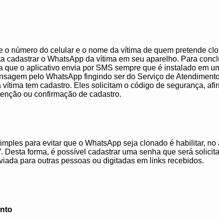
e o número do celular e o nome da vítima de quem pretende cl
a cadastrar o WhatsApp da vítima em seu aparelho. Para conclu
ça que o aplicativo envia por SMS sempre que é instalado em um
sagem pelo WhatsApp fingindo ser do Serviço de Atendimento 
vítima tem cadastro. Eles solicitam o código de segurança, afi
tenção ou confirmação de cadastro.
ples para evitar que o WhatsApp seja clonado é habilitar, no 
. Desta forma, é possível cadastrar uma senha que será solici
iada para outras pessoas ou digitadas em links recebidos.
ento