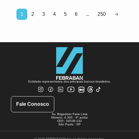
1
2
3
4
5
6
...
250
Entidade representativa dos principais bancos brasileiros.
Fale Conosco
Av. Brigadeiro Faria Lima
Número: 4.300 - 4º andar
CEP.: 04538-132
São Paulo - SP
© 2026 FEBRABAN
Todos os direitos reservados.