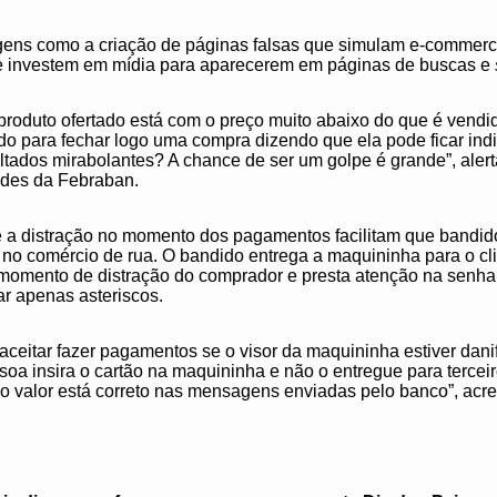
ens como a criação de páginas falsas que simulam e-commerce
que investem em mídia para aparecerem em páginas de buscas e
 produto ofertado está com o preço muito abaixo do que é vend
do para fechar logo uma compra dizendo que ela pode ficar ind
ltados mirabolantes? A chance de ser um golpe é grande”, alert
des da Febraban.
 a distração no momento dos pagamentos facilitam que bandido
no comércio de rua. O bandido entrega a maquininha para o cli
 momento de distração do comprador e presta atenção na senha
r apenas asteriscos.
ceitar fazer pagamentos se o visor da maquininha estiver dani
soa insira o cartão na maquininha e não o entregue para tercei
e o valor está correto nas mensagens enviadas pelo banco”, ac