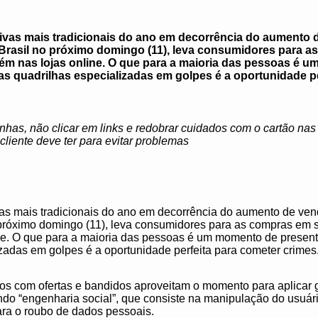
vas mais tradicionais do ano em decorrência do aumento 
o Brasil no próximo domingo (11), leva consumidores para 
ém nas lojas online. O que para a maioria das pessoas é 
as quadrilhas especializadas em golpes é a oportunidade pe
nhas, não clicar em links e redobrar cuidados com o cartão nas
cliente deve ter para evitar problemas
s mais tradicionais do ano em decorrência do aumento de ven
o próximo domingo (11), leva consumidores para as compras em 
ne. O que para a maioria das pessoas é um momento de presen
zadas em golpes é a oportunidade perfeita para cometer crimes
os com ofertas e bandidos aproveitam o momento para aplicar
ndo “engenharia social”, que consiste na manipulação do usuári
ara o roubo de dados pessoais.