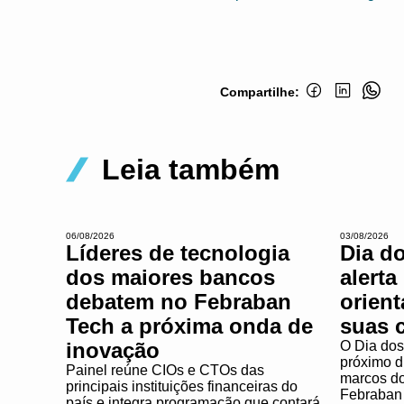
Compartilhe:
Leia também
06/08/2026
03/08/2026
Líderes de tecnologia
Dia d
dos maiores bancos
alerta
debatem no Febraban
orien
Tech a próxima onda de
suas 
inovação
O Dia dos
próximo d
Painel reúne CIOs e CTOs das
marcos do 
principais instituições financeiras do
Febraban 
país e integra programação que contará