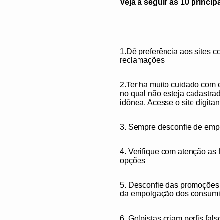
Veja a seguir as 10 princi
1.Dê preferência aos sites 
reclamações
2.Tenha muito cuidado com e
no qual não esteja cadastrad
idônea. Acesse o site digita
3. Sempre desconfie de em
4. Verifique com atenção a
opções
5. Desconfie das promoções c
da empolgação dos consumido
6. Golpistas criam perfis fa