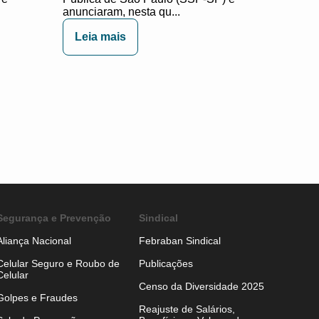
anunciaram, nesta qu...
Leia mais
Segurança e Prevenção
Sindical
Aliança Nacional
Febraban Sindical
Celular Seguro e Roubo de
Publicações
Celular
Censo da Diversidade 2025
Golpes e Fraudes
Reajuste de Salários,