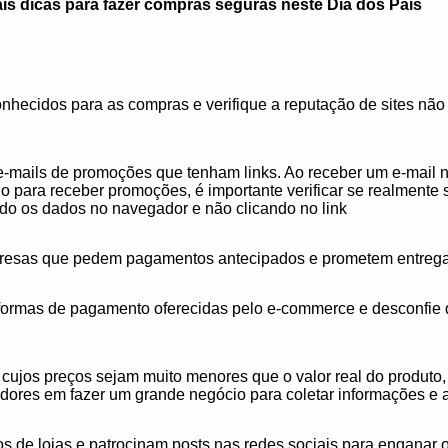
pais dicas para fazer compras seguras neste Dia dos Pais
conhecidos para as compras e verifique a reputação de sites n
-mails de promoções que tenham links. Ao receber um e-mail nã
o para receber promoções, é importante verificar se realmente
ndo os dados no navegador e não clicando no link
presas que pedem pagamentos antecipados e prometem entrega
s formas de pagamento oferecidas pelo e-commerce e desconfie
ujos preços sejam muito menores que o valor real do produto, 
res em fazer um grande negócio para coletar informações e a
lsos de lojas e patrocinam posts nas redes sociais para enganar 