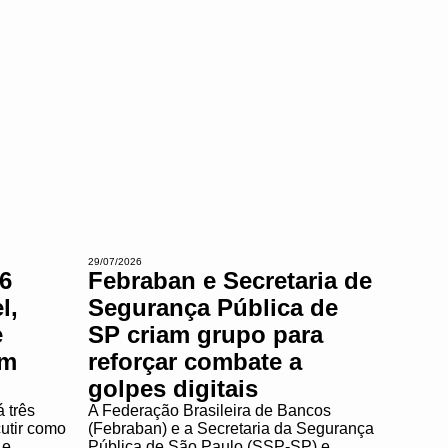
29/07/2026
6
Febraban e Secretaria de
l,
Segurança Pública de
e
SP criam grupo para
em
reforçar combate a
golpes digitais
 três
A Federação Brasileira de Bancos
cutir como
(Febraban) e a Secretaria da Segurança
 e
Pública de São Paulo (SSP-SP) e