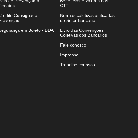
Selo de Prevenção a
Benefícios e Valores das
Fraudes
CTT
Crédito Consignado
Normas coletivas unificadas
Prevenção
do Setor Bancário
Segurança em Boleto - DDA
Livro das Convenções
Coletivas dos Bancários
Fale conosco
Imprensa
Trabalhe conosco