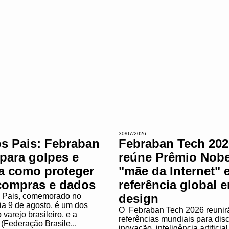
30/07/2026
os Pais: Febraban
Febraban Tech 202
 para golpes e
reúne Prêmio Nobe
ta como proteger
"mãe da Internet" 
compras e dados
referência global 
 Pais, comemorado no
design
ia 9 de agosto, é um dos
O Febraban Tech 2026 reunirá
varejo brasileiro, e a
referências mundiais para dis
(Federação Brasile...
inovação, inteligência artificial