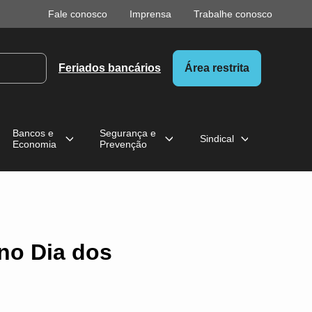
Fale conosco
Imprensa
Trabalhe conosco
Feriados bancários
Área restrita
Bancos e
Segurança e
Sindical
Economia
Prevenção
 no Dia dos