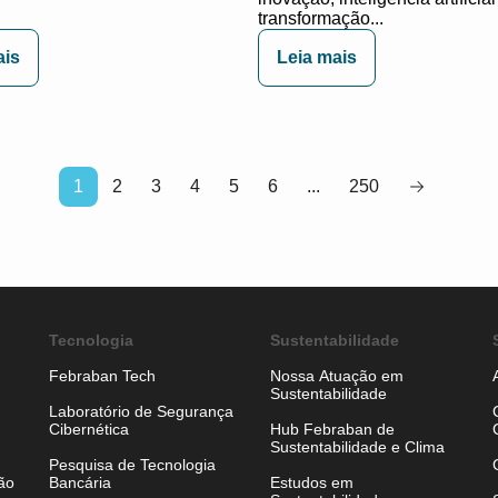
transformação...
ais
Leia mais
1
2
3
4
5
6
...
250
Tecnologia
Sustentabilidade
Febraban Tech
Nossa Atuação em
Sustentabilidade
Laboratório de Segurança
Cibernética
Hub Febraban de
Sustentabilidade e Clima
Pesquisa de Tecnologia
ão
Bancária
Estudos em