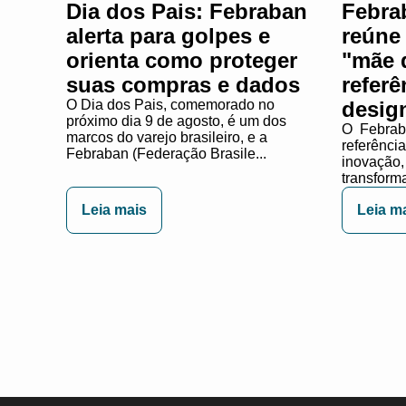
Dia dos Pais: Febraban
Febra
alerta para golpes e
reúne
orienta como proteger
"mãe d
suas compras e dados
referê
O Dia dos Pais, comemorado no
desig
próximo dia 9 de agosto, é um dos
O Febraba
marcos do varejo brasileiro, e a
referênci
Febraban (Federação Brasile...
inovação, i
transforma
Leia mais
Leia m