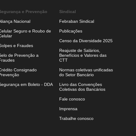
Segurança e Prevenção
Sindical
Aliança Nacional
Febraban Sindical
Celular Seguro e Roubo de
Publicações
Celular
Censo da Diversidade 2025
Golpes e Fraudes
Reajuste de Salários,
Selo de Prevenção a
Benefícios e Valores das
Fraudes
CTT
Crédito Consignado
Normas coletivas unificadas
Prevenção
do Setor Bancário
Segurança em Boleto - DDA
Livro das Convenções
Coletivas dos Bancários
Fale conosco
Imprensa
Trabalhe conosco