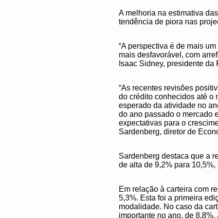
A melhoria na estimativa das
tendência de piora nas proj
“A perspectiva é de mais um
mais desfavorável, com arref
Isaac Sidney, presidente 
“As recentes revisões posit
do crédito conhecidos até o
esperado da atividade no an
do ano passado o mercado es
expectativas para o crescim
Sardenberg, diretor de Eco
Sardenberg destaca que a rev
de alta de 9,2% para 10,5%,
Em relação à carteira com r
5,3%. Esta foi a primeira ed
modalidade. No caso da cart
importante no ano, de 8,8%. 