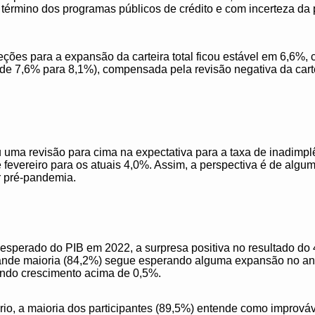
 término dos programas públicos de crédito e com incerteza da
ções para a expansão da carteira total ficou estável em 6,6%, 
 (de 7,6% para 8,1%), compensada pela revisão negativa da cart
ma revisão para cima na expectativa para a taxa de inadimplên
fevereiro para os atuais 4,0%. Assim, a perspectiva é de algu
r pré-pandemia.
perado do PIB em 2022, a surpresa positiva no resultado do 4
rande maioria (84,2%) segue esperando alguma expansão no a
tando crescimento acima de 0,5%.
ário, a maioria dos participantes (89,5%) entende como imprová