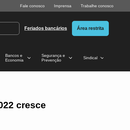
Fale conosco
Imprensa
Trabalhe conosco
Feriados bancários
Área restrita
Bancos e
Segurança e
Sindical
Economia
Prevenção
022 cresce