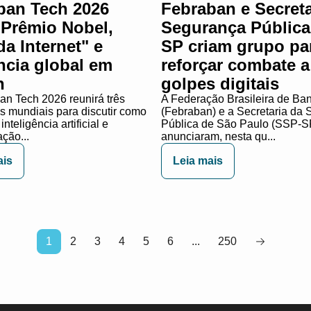
ban Tech 2026
Febraban e Secreta
 Prêmio Nobel,
Segurança Pública
a Internet" e
SP criam grupo pa
ncia global em
reforçar combate a
n
golpes digitais
n Tech 2026 reunirá três
A Federação Brasileira de Ba
as mundiais para discutir como
(Febraban) e a Secretaria da
nteligência artificial e
Pública de São Paulo (SSP-S
ção...
anunciaram, nesta qu...
ais
Leia mais
1
2
3
4
5
6
...
250