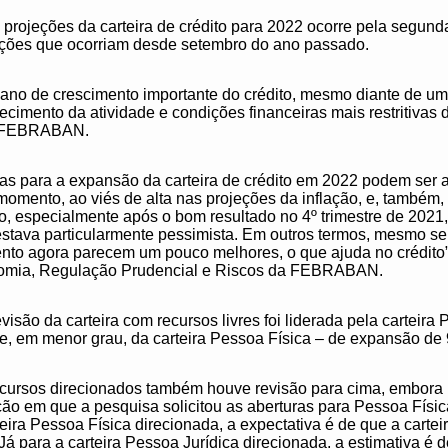
 projeções da carteira de crédito para 2022 ocorre pela segund
eções que ocorriam desde setembro do ano passado.
 ano de crescimento importante do crédito, mesmo diante de 
ecimento da atividade e condições financeiras mais restritivas 
da FEBRABAN.
ivas para a expansão da carteira de crédito em 2022 podem ser
 momento, ao viés de alta nas projeções da inflação, e, també
o, especialmente após o bom resultado no 4º trimestre de 2021,
tava particularmente pessimista. Em outros termos, mesmo se 
ento agora parecem um pouco melhores, o que ajuda no crédito
nomia, Regulação Prudencial e Riscos da FEBRABAN.
isão da carteira com recursos livres foi liderada pela carteira
 e, em menor grau, da carteira Pessoa Física – de expansão de
ecursos direcionados também houve revisão para cima, embora
ição em que a pesquisa solicitou as aberturas para Pessoa Físi
eira Pessoa Física direcionada, a expectativa é de que a cart
Já para a carteira Pessoa Jurídica direcionada, a estimativa é d