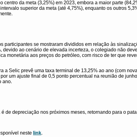
 no centro da meta (3,25%) em 2023, embora a maior parte (84,2
o intervalo superior da meta (até 4,75%), enquanto os outros 5
mente.
s participantes se mostraram divididos em relação às sinaliz
 devido ao cenário de elevada incerteza, o colegiado não dever
ica monetária aos preços do petróleo, com risco de ter que rever
a a Selic prevê uma taxa terminal de 13,25% ao ano (com nova 
por um ajuste final de 0,5 ponto percentual na reunião de junho
o ano.
a é de depreciação nos próximos meses, retornando para o pat
isponível neste
link
.