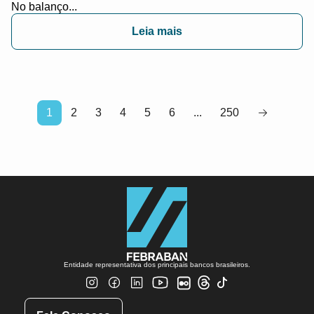
No balanço...
Leia mais
1
2
3
4
5
6
...
250
Entidade representativa dos principais bancos brasileiros.