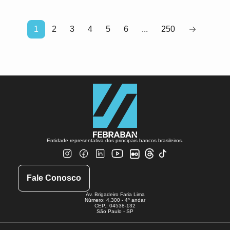
1
2
3
4
5
6
...
250
Entidade representativa dos principais bancos brasileiros.
Fale Conosco
Av. Brigadeiro Faria Lima
Número: 4.300 - 4º andar
CEP.: 04538-132
São Paulo - SP