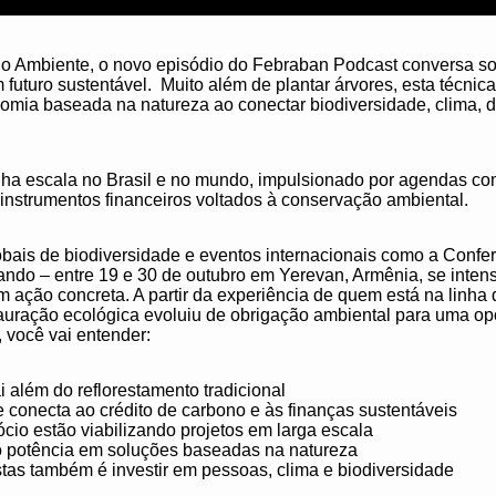
 Ambiente, o novo episódio do Febraban Podcast conversa sob
m futuro sustentável. Muito além de plantar árvores, esta técn
omia baseada na natureza ao conectar biodiversidade, clima, 
nha escala no Brasil e no mundo, impulsionado por agendas c
instrumentos financeiros voltados à conservação ambiental.​
ais de biodiversidade e eventos internacionais como a Confer
ndo – entre 19 e 30 de outubro em Yerevan, Armênia, se intens
ação concreta.​ A partir da experiência de quem está na linha d
tauração ecológica evoluiu de obrigação ambiental para uma 
 você vai entender:​
 além do reflorestamento tradicional​
onecta ao crédito de carbono e às finanças sustentáveis​
io estão viabilizando projetos em larga escala​
o potência em soluções baseadas na natureza​
stas também é investir em pessoas, clima e biodiversidade​