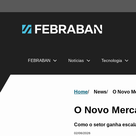
FEBRABAN
Notícias
Tecnologia
Home
News
O Novo Me
O Novo Merca
Como o setor ganha escala
02/06/2026