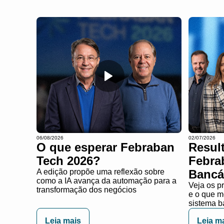
06/08/2026
02/07/2026
O que esperar Febraban
Resul
Tech 2026​?
Febra
A edição propõe uma reflexão sobre
Bancá
como a IA avança da automação para a
Veja os p
transformação dos negócios
e o que m
sistema b
Leia mais
Leia m