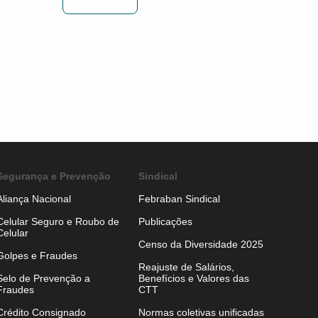
Segurança e Prevenção
Sindical
Aliança Nacional
Febraban Sindical
Celular Seguro e Roubo de
Publicações
Celular
Censo da Diversidade 2025
Golpes e Fraudes
Reajuste de Salários,
Selo de Prevenção a
Benefícios e Valores das
Fraudes
CTT
Crédito Consignado
Normas coletivas unificadas