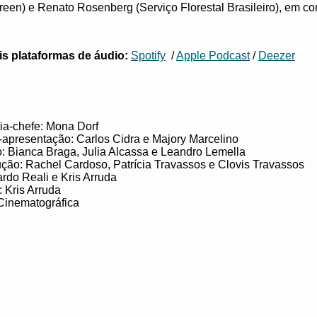
een) e Renato Rosenberg (Serviço Florestal Brasileiro), em c
s plataformas de áudio:
Spotify
/
Apple Podcast
/
Deezer
ia-chefe: Mona Dorf ​
apresentação: Carlos Cidra e Majory Marcelino ​
 Bianca Braga, Julia Alcassa e Leandro Lemella ​
ução: Rachel Cardoso, Patrícia Travassos e Clovis Travassos​
do Reali e Kris Arruda ​
Kris Arruda ​
Cinematográfica