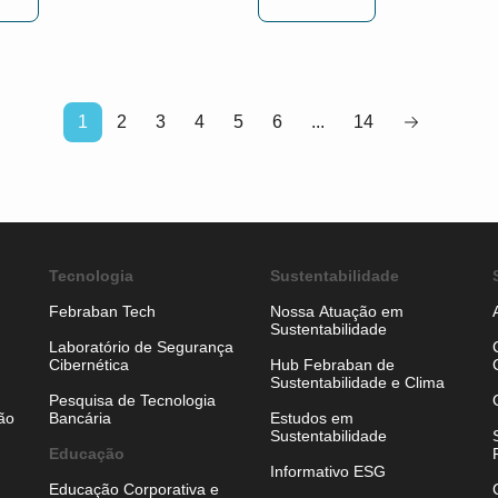
1
2
3
4
5
6
...
14
Tecnologia
Sustentabilidade
Febraban Tech
Nossa Atuação em
Sustentabilidade
Laboratório de Segurança
Cibernética
Hub Febraban de
Sustentabilidade e Clima
Pesquisa de Tecnologia
ão
Bancária
Estudos em
Sustentabilidade
Educação
Informativo ESG
Educação Corporativa e