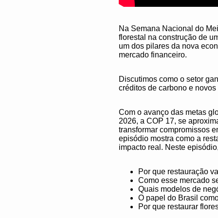
Na Semana Nacional do Meio
florestal na construção de u
um dos pilares da nova econ
mercado financeiro.​
Discutimos como o setor ga
créditos de carbono e novos 
Com o avanço das metas glob
2026, a COP 17, se aproxima
transformar compromissos em 
episódio mostra como a res
impacto real.​ Neste episódio,
Por que restauração vai
Como esse mercado se c
Quais modelos de negóc
O papel do Brasil com
Por que restaurar flore