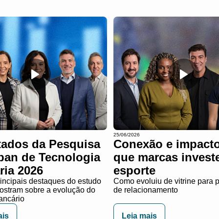
25/06/2026
tados da Pesquisa
Conexão e impacto
ban de Tecnologia
que marcas invest
ria 2026
esporte
rincipais destaques do estudo
Como evoluiu de vitrine para 
ostram sobre a evolução do
de relacionamento
ancário
ais
Leia mais