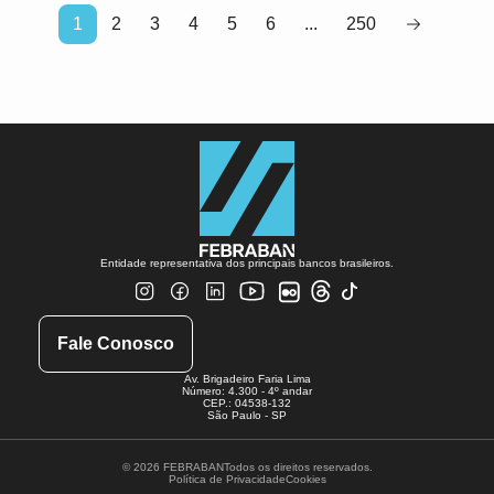
1
2
3
4
5
6
...
250
Entidade representativa dos principais bancos brasileiros.
Fale Conosco
Av. Brigadeiro Faria Lima
Número: 4.300 - 4º andar
CEP.: 04538-132
São Paulo - SP
© 2026 FEBRABAN
Todos os direitos reservados.
Política de Privacidade
Cookies