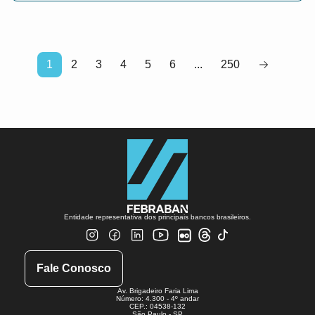
1
2
3
4
5
6
...
250
Entidade representativa dos principais bancos brasileiros.
Fale Conosco
Av. Brigadeiro Faria Lima
Número: 4.300 - 4º andar
CEP.: 04538-132
São Paulo - SP