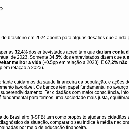
O
a do brasileiro em 2024 aponta para alguns desafios que ainda
 apenas
32,4%
dos entrevistados acreditam que
dariam conta 
ntual de 2023
.
Somente
34,5%
dos entrevistados dizem que
a 
veitar melhor a vida
(+0.5pp em relação a 2023). E
67,2% não 
pp em relação a 2023).
ortante cuidarmos da saúde financeira da população, e ações d
mento favorável. Os bancos têm papel fundamental no avanço d
o superendividamento. Ter cidadãos com maior consciência, i
 é fundamental para termos uma sociedade mais justa, equilibra
 do Brasileiro (I-SFB) tem como propósito ajudar os cidadãos 
diagnóstico da situação, comparar o seu índice à média nacional
abalhadas por meio de educação financeira.