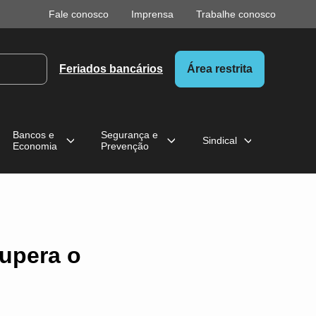
Fale conosco
Imprensa
Trabalhe conosco
Feriados bancários
Área restrita
Bancos e
Segurança e
Sindical
Economia
Prevenção
supera o