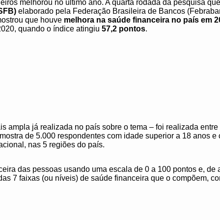
ileiros melhorou no último ano. A quarta rodada da pesquisa q
-SFB)
elaborado pela Federação Brasileira de Bancos (Febraba
mostrou que houve
melhora na saúde financeira no país em 
2020, quando o índice atingiu
57,2 pontos
.
 ampla já realizada no país sobre o tema – foi realizada entre
mostra de 5.000 respondentes com idade superior a 18 anos e
cional, nas 5 regiões do país.
ceira das pessoas usando uma escala de 0 a 100 pontos e, de 
das 7 faixas (ou níveis) de saúde financeira que o compõem, c