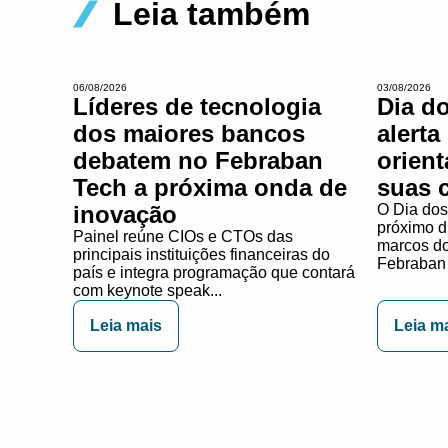
Leia também
06/08/2026
03/08/2026
Líderes de tecnologia
Dia d
dos maiores bancos
alerta
debatem no Febraban
orien
Tech a próxima onda de
suas 
inovação
O Dia dos
próximo d
Painel reúne CIOs e CTOs das
marcos do 
principais instituições financeiras do
Febraban 
país e integra programação que contará
com keynote speak...
Leia mais
Leia m