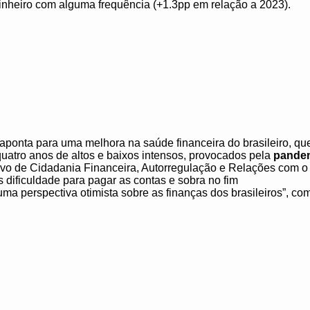
nheiro com alguma frequência (+1.3pp em relação a 2023).
ponta para uma melhora na saúde financeira do brasileiro, que 
quatro anos de altos e baixos intensos, provocados pela
pande
tivo de Cidadania Financeira, Autorregulação e Relações com 
 dificuldade para pagar as contas e sobra no fim
uma perspectiva otimista sobre as finanças dos brasileiros”, comp