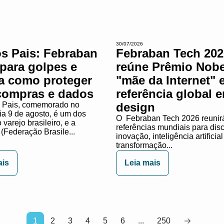
30/07/2026
os Pais: Febraban
Febraban Tech 202
 para golpes e
reúne Prêmio Nobe
ta como proteger
"mãe da Internet" 
compras e dados
referência global 
 Pais, comemorado no
design
ia 9 de agosto, é um dos
O Febraban Tech 2026 reunirá
varejo brasileiro, e a
referências mundiais para dis
(Federação Brasile...
inovação, inteligência artificial
transformação...
ais
Leia mais
1
2
3
4
5
6
...
250