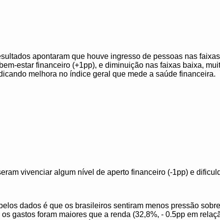
esultados apontaram que houve ingresso de pessoas nas faixas 
bem-estar financeiro (+1pp), e diminuição nas faixas baixa, mui
indicando melhora no índice geral que mede a saúde financeira.
am vivenciar algum nível de aperto financeiro (-1pp) e dificu
pelos dados é que os brasileiros sentiram menos pressão sobre
s gastos foram maiores que a renda (32,8%, - 0.5pp em relaç