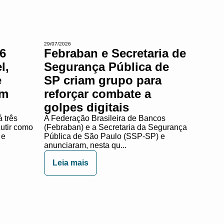
29/07/2026
6
Febraban e Secretaria de
l,
Segurança Pública de
e
SP criam grupo para
em
reforçar combate a
golpes digitais
 três
A Federação Brasileira de Bancos
cutir como
(Febraban) e a Secretaria da Segurança
 e
Pública de São Paulo (SSP-SP) e
anunciaram, nesta qu...
Leia mais