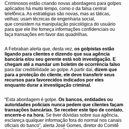
Criminosos estão criando novas abordagens para golpes
aplicados há muito tempo, como o da falsa central
telefônica. As estratégias são novas, mas as táticas,
velhas: usam técnicas de engenharia social,
que consistem na manipulação psicológica do usuário
para que ele lhe forneça informações confidenciais ou
faça transações em favor das quadrilhas.
A Febraban alerta que, desta vez,
os golpistas estão
ligando para clientes e dizendo que sua agência
bancária e/ou seu gerente está sob investigação. E
chegam até a mandar um boletim de ocorrência falso
para dar credibilidade ao golpe. A partir daí,
dizem que
para a proteção do cliente, ele deve transferir seus
recursos para favorecidos indicados por eles
enquanto durar a investigação criminal.
“Esta abordagem é golpe.
Os bancos, entidades ou
autoridades policiais nunca pedem que clientes façam
transações bancárias. Se receber este tipo de contato,
encerre-o na hora.
Se tiver dúvidas sobre sua agência,
esclareça qualquer informação fora do normal nos canais
oficiais do banco”, alerta José Gomes, diretor do Comitê