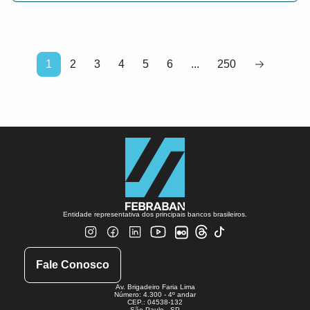
1
2
3
4
5
6
...
250
Entidade representativa dos principais bancos brasileiros.
Fale Conosco
Av. Brigadeiro Faria Lima
Número: 4.300 - 4º andar
CEP.: 04538-132
São Paulo - SP