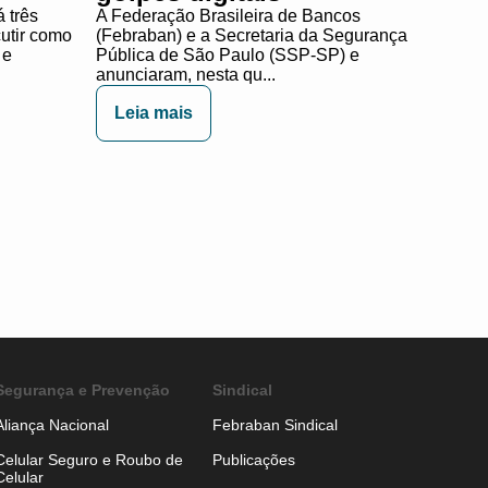
 três
A Federação Brasileira de Bancos
cutir como
(Febraban) e a Secretaria da Segurança
 e
Pública de São Paulo (SSP-SP) e
anunciaram, nesta qu...
Leia mais
Segurança e Prevenção
Sindical
Aliança Nacional
Febraban Sindical
Celular Seguro e Roubo de
Publicações
Celular