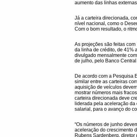
aumento das linhas externas
Já a carteira direcionada, c
nível nacional, como o Dese
Com o bom resultado, o ritm
As projeções são feitas com
da linha de crédito, de 41% 
divulgado mensalmente como
de julho, pelo Banco Central
De acordo com a Pesquisa Es
similar entre as carteiras co
aquisição de veículos devem
mostrar números mais fracos 
carteira direcionada deve cr
liderada pela aceleração da ca
salarial, para o avanço do c
“Os números de junho devem
aceleração do crescimento d
Rubens Sardenberg, diretor 