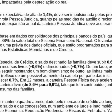
, impactadas pela depreciação do real.
om expectativa de alta de
1,4%,
deve ser impulsionada pelos pro
nrola Pessoa Jurídica, quanto pelas medidas de auxílio direci
o de expansão anual da carteira Pessoa Jurídica deve acelerar
 base em dados consolidados dos principais bancos do país, q
a 88
%
do saldo total do Sistema Financeiro Nacional. O levant
 uma prévia dos dados oficiais, que estão programados para s
 nas Estatísticas Monetárias e de Crédito.
pecial de Crédito, o saldo destinado às famílias deve subir
0,
m recursos livres
(+0,6%)
e direcionados
(+0,7%).
De um lado, os
 seguir mostrando um bom dinamismo; de outro, as linhas mais 
(reflexo de um possível aumento da cautela por parte das institu
escer
0,7%.
Em 12 meses, a carteira Pessoa Física deve aceler
rteira livre (
de 8,6% para 9,9
%), fato que tem contribuído, j
onsumo das famílias.
 manter o quadro apresentado pelo mercado de crédito ao long
o saldo e das concessões, num ambiente de juros e inadimplên
de Economia, Regulação Prudencial e Riscos da Febraban. “Ad