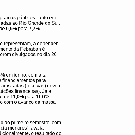
gramas públicos, tanto em
onadas ao Rio Grande do Sul.
 de
6,6%
para
7,7%.
ue representam, a depender
amento da Febraban é
erem divulgados no dia 26
6%
em junho, com alta
 financiamentos para
arriscadas (rotativas) devem
ições financeiras). Já a
ar de
11,0%
para
11,6
%,
unto com o avanço da massa
o do primeiro semestre, com
cia menores”, avalia
icionalmente, o resultado do