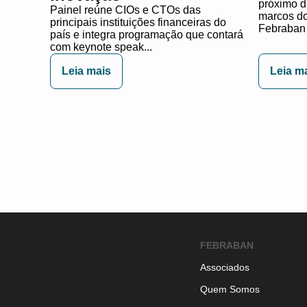
próximo d
Painel reúne CIOs e CTOs das
marcos do 
principais instituições financeiras do
Febraban 
país e integra programação que contará
com keynote speak...
Leia mais
Leia m
FEBRABAN
Associados
Quem Somos