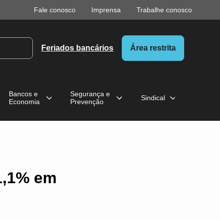
Fale conosco
Imprensa
Trabalhe conosco
Feriados bancários
Área restrita
Bancos e
Segurança e
Sindical
Economia
Prevenção
 1,1% em