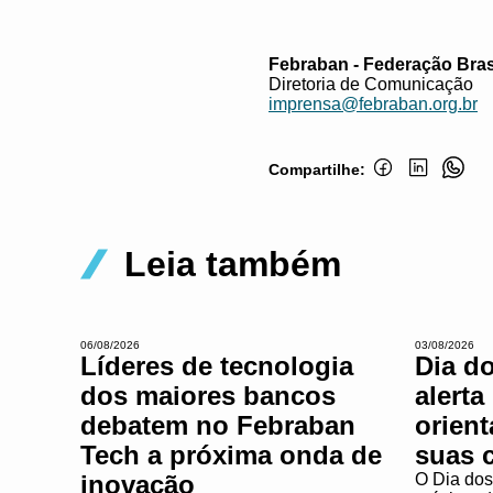
Febraban - Federação Bras
Diretoria de Comunicação
imprensa@febraban.org.br
Compartilhe:
Leia também
06/08/2026
03/08/2026
Líderes de tecnologia
Dia d
dos maiores bancos
alerta
debatem no Febraban
orien
Tech a próxima onda de
suas 
inovação
O Dia dos