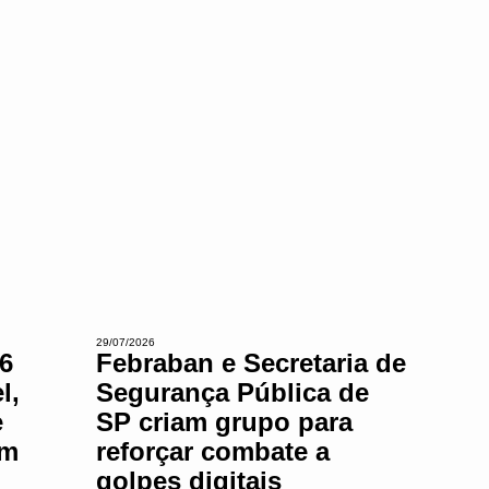
29/07/2026
6
Febraban e Secretaria de
l,
Segurança Pública de
e
SP criam grupo para
em
reforçar combate a
golpes digitais