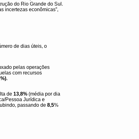
trução do Rio Grande do Sul.
as incertezas econômicas”,
mero de dias úteis, o
puxado pelas operações
quelas com recursos
1%).
lta de
13,8%
(média por dia
ca/Pessoa Jurídica e
 subindo, passando de
8,5
%