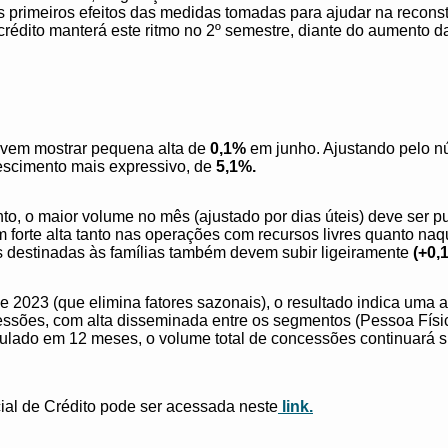
primeiros efeitos das medidas tomadas para ajudar na recons
crédito manterá este ritmo no 2º semestre, diante do aumento d
evem mostrar pequena alta de
0,1%
em junho. Ajustando pelo nú
escimento mais expressivo, de
5,1%.
o, o maior volume no mês (ajustado por dias úteis) deve ser 
 forte alta tanto nas operações com recursos livres quanto na
 destinadas às famílias também devem subir ligeiramente
(+0,
2023 (que elimina fatores sazonais), o resultado indica uma a
ncessões, com alta disseminada entre os segmentos (Pessoa Físi
mulado em 12 meses, o volume total de concessões continuará
ial de Crédito pode ser acessada neste
link.