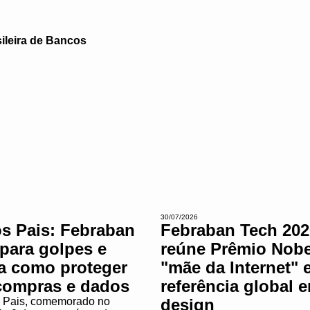
ileira de Bancos
30/07/2026
os Pais: Febraban
Febraban Tech 202
 para golpes e
reúne Prêmio Nobe
ta como proteger
"mãe da Internet" 
compras e dados
referência global 
 Pais, comemorado no
design