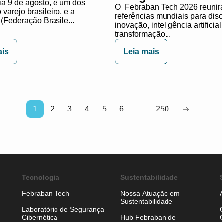
ia 9 de agosto, é um dos
O Febraban Tech 2026 reunirá
varejo brasileiro, e a
referências mundiais para dis
(Federação Brasile...
inovação, inteligência artificial
transformação...
ais
Leia mais
1
2
3
4
5
6
...
250
Tecnologia
Sustentabilidade
Febraban Tech
Nossa Atuação em
Sustentabilidade
Laboratório de Segurança
Cibernética
Hub Febraban de