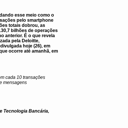
olidando esse meio como o
ansações pelo smartphone
ões totais dobrou, as
130,7 bilhões de operações
anterior. É o que revela
ada pela Deloitte,
divulgada hoje (26), em
 que ocorre até amanhã, em
 em cada 10 transações
s de mensagens
e Tecnologia Bancária,