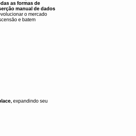
das as formas de
nserção manual de dados
evolucionar o mercado
ascensão e batem
place,
expandindo seu