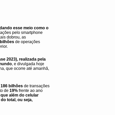
olidando esse meio como o
sações pelo smartphone
ais dobrou, as
 bilhões
de operações
ior.
e 2023), realizada pela
 mundo
, e divulgada hoje
ina, que ocorre até amanhã,
186 bilhões
de transações
to de
19%
frente ao ano
 que além do celular
o total, ou seja,