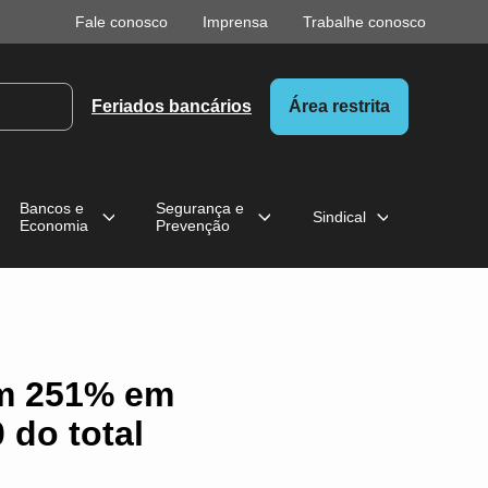
Fale conosco
Imprensa
Trabalhe conosco
Feriados bancários
Área restrita
Bancos e
Segurança e
Sindical
Economia
Prevenção
em 251% em
 do total