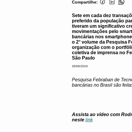
Compartilhe:
Sete em cada dez transaçõe
preferido da população par
tiveram um significativo c
movimentações pelo smartp
bancárias nos smartphones
o 2° volume da Pesquisa Fe
organização com o portfóli
coletiva de imprensa no Fe
São Paulo
26/06/2024
Pesquisa Febraban de Tecnol
bancárias no Brasil são feit
Assista ao vídeo com
Rodr
neste
link