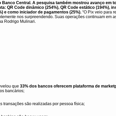
 Banco Central.
A
pesquisa também mostrou avanço em to
ta: QR Code dinâmico (254%), QR Code estático (194%), i
%) e como iniciador de pagamentos (25%).
“O Pix veio para r
tantemente nos surpreendendo. Suas operações continuam em 
ma Rodrigo Mulinari.
revelou que
33% dos bancos oferecem plataforma de market
tos bancários;
 transações são realizadas por pessoa física;