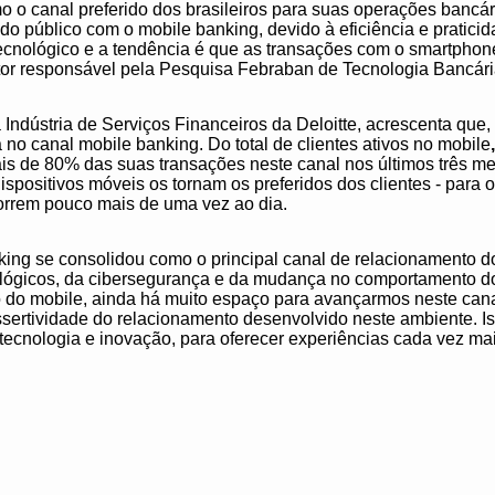
o o canal preferido dos brasileiros para suas operações bancá
o público com o mobile banking, devido à eficiência e pratici
 tecnológico e a tendência é que as transações com o smartpho
retor responsável pela Pesquisa Febraban de Tecnologia Bancári
a Indústria de Serviços Financeiros da Deloitte, acrescenta que,
a no canal mobile banking. Do total de clientes ativos no mobile
ais de 80% das suas transações neste canal nos últimos três me
ispositivos móveis os tornam os preferidos dos clientes - para 
orrem pouco mais de uma vez ao dia.
nking se consolidou como o principal canal de relacionamento d
ológicos, da cibersegurança e da mudança no comportamento d
do mobile, ainda há muito espaço para avançarmos neste cana
sertividade do relacionamento desenvolvido neste ambiente. Ist
tecnologia e inovação, para oferecer experiências cada vez ma