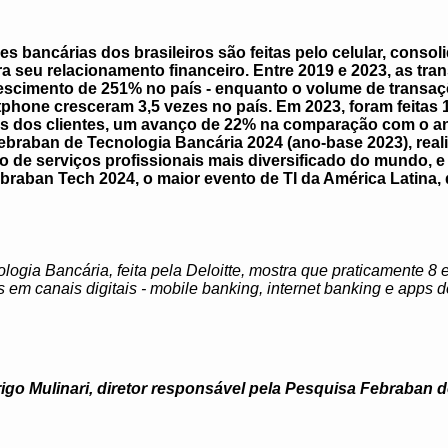
s bancárias dos brasileiros são feitas pelo celular, cons
a seu relacionamento financeiro. Entre 2019 e 2023, as tr
rescimento de 251% no país - enquanto o volume de transaç
hone cresceram 3,5 vezes no país. Em 2023, foram feitas 
 dos clientes, um avanço de 22% na comparação com o ano 
braban de Tecnologia Bancária 2024 (ano-base 2023), realiz
o de serviços profissionais mais diversificado do mundo, e 
braban Tech 2024, o maior evento de TI da América Latina,
ogia Bancária, feita pela Deloitte, mostra que praticamente 8
as em canais digitais - mobile banking, internet banking e app
igo Mulinari, diretor responsável pela Pesquisa Febraban d