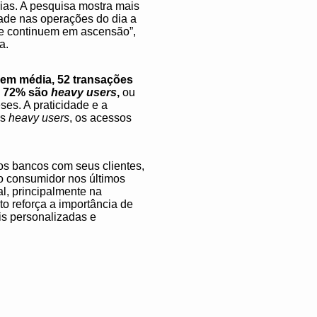
rias. A pesquisa mostra mais
dade nas operações do dia a
ne continuem em ascensão”,
a.
em média, 52 transações
, 72% são
heavy users
,
ou
ses. A praticidade e a
os
heavy users
, os acessos
os bancos com seus clientes,
o consumidor nos últimos
l, principalmente na
o reforça a importância de
is personalizadas e