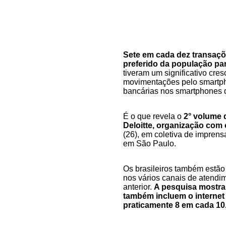
Sete em cada dez transaçõe
preferido da população par
tiveram um significativo cre
movimentações pelo smartph
bancárias nos smartphones d
É o que revela o
2° volume 
Deloitte,
organização com o
(26), em coletiva de impren
em São Paulo.
Os brasileiros também estão
nos vários canais de atendim
anterior.
A pesquisa mostra 
também incluem o internet
praticamente 8 em cada 10