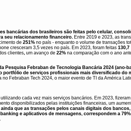
s bancárias dos brasileiros são feitas pelo celular, cons
a seu relacionamento financeiro.
Entre 2019 e 2023, as tran
scimento de
251%
no país - enquanto o volume de transações tot
one cresceram 3,5 vezes no país. Em 2023, foram feitas
130,7
os clientes
,
um avanço de
22%
na comparação com o ano anter
da Pesquisa Febraban de Tecnologia Bancária 2024 (ano-bas
 portfólio de serviços profissionais mais diversificado do
sa no Febraban Tech 2024, o maior evento de TI da América Lat
 utilizando cada vez mais serviços bancários. Em 2023, fizeram
ento disponibilizados pelas instituições financeiras, um aumen
ainda que as transações pelos canais digitais dos bancos,
 banking e aplicativos de mensagens, correspondem a 79% d
.