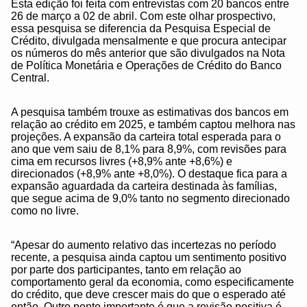
Esta edição foi feita com entrevistas com 20 bancos entre
26 de março a 02 de abril. Com este olhar prospectivo,
essa pesquisa se diferencia da Pesquisa Especial de
Crédito, divulgada mensalmente e que procura antecipar
os números do mês anterior que são divulgados na Nota
de Política Monetária e Operações de Crédito do Banco
Central.
A pesquisa também trouxe as estimativas dos bancos em
relação ao crédito em 2025, e também captou melhora nas
projeções. A expansão da carteira total esperada para o
ano que vem saiu de 8,1% para 8,9%, com revisões para
cima em recursos livres (+8,9% ante +8,6%) e
direcionados (+8,9% ante +8,0%). O destaque fica para a
expansão aguardada da carteira destinada às famílias,
que segue acima de 9,0% tanto no segmento direcionado
como no livre.
“Apesar do aumento relativo das incertezas no período
recente, a pesquisa ainda captou um sentimento positivo
por parte dos participantes, tanto em relação ao
comportamento geral da economia, como especificamente
do crédito, que deve crescer mais do que o esperado até
então. Outro ponto importante é que a revisão positiva é