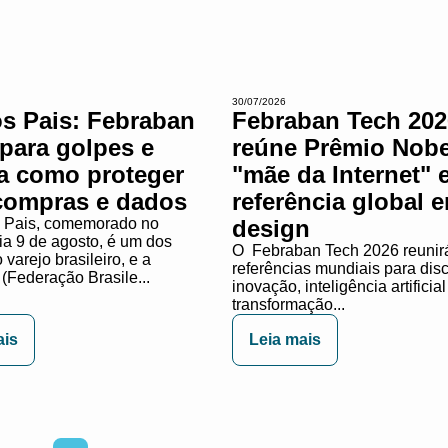
30/07/2026
os Pais: Febraban
Febraban Tech 202
 para golpes e
reúne Prêmio Nobe
ta como proteger
"mãe da Internet" 
compras e dados
referência global 
 Pais, comemorado no
design
ia 9 de agosto, é um dos
O Febraban Tech 2026 reunirá
varejo brasileiro, e a
referências mundiais para dis
(Federação Brasile...
inovação, inteligência artificial
transformação...
ais
Leia mais