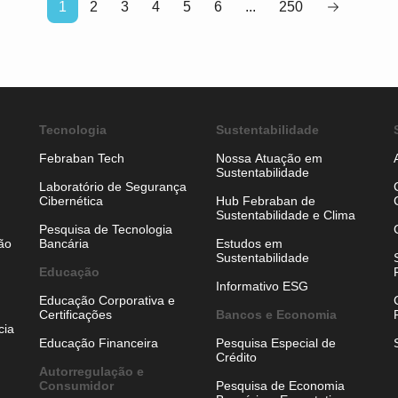
1
2
3
4
5
6
...
250
Tecnologia
Sustentabilidade
Febraban Tech
Nossa Atuação em
Sustentabilidade
Laboratório de Segurança
Cibernética
Hub Febraban de
Sustentabilidade e Clima
Pesquisa de Tecnologia
ão
Bancária
Estudos em
Sustentabilidade
Educação
Informativo ESG
Educação Corporativa e
Certificações
Bancos e Economia
cia
Educação Financeira
Pesquisa Especial de
Crédito
Autorregulação e
Consumidor
Pesquisa de Economia