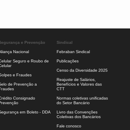
Segurança e Prevenção
Sindical
Aliança Nacional
Febraban Sindical
Celular Seguro e Roubo de
Publicações
Celular
Censo da Diversidade 2025
Golpes e Fraudes
Reajuste de Salários,
Selo de Prevenção a
Benefícios e Valores das
Fraudes
CTT
Crédito Consignado
Normas coletivas unificadas
Prevenção
do Setor Bancário
Segurança em Boleto - DDA
Livro das Convenções
Coletivas dos Bancários
Fale conosco