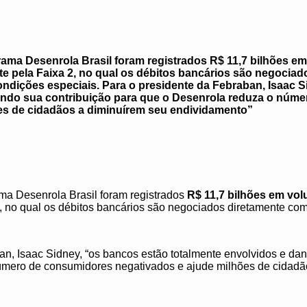
ma Desenrola Brasil foram registrados R$ 11,7 bilhões em
e pela Faixa 2, no qual os débitos bancários são negociad
condições especiais. Para o presidente da Febraban, Isaac 
ando sua contribuição para que o Desenrola reduza o núm
es de cidadãos a diminuírem seu endividamento”
a Desenrola Brasil foram registrados
R$ 11,7 bilhões em vol
 no qual os débitos bancários são negociados diretamente com 
an, Isaac Sidney, “os bancos estão totalmente envolvidos e dan
úmero de consumidores negativados e ajude milhões de cidadã