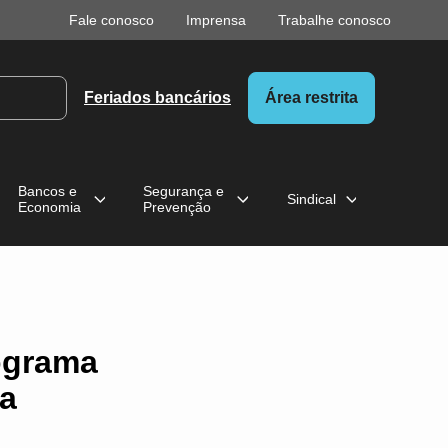
Fale conosco
Imprensa
Trabalhe conosco
Feriados bancários
Área restrita
Bancos e
Segurança e
Sindical
Economia
Prevenção
ograma
da