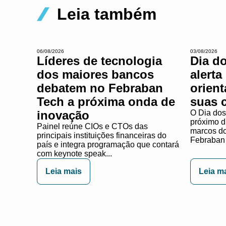
Leia também
06/08/2026
03/08/2026
Líderes de tecnologia
Dia d
dos maiores bancos
alerta
debatem no Febraban
orien
Tech a próxima onda de
suas 
inovação
O Dia dos
próximo d
Painel reúne CIOs e CTOs das
marcos do 
principais instituições financeiras do
Febraban 
país e integra programação que contará
com keynote speak...
Leia mais
Leia m