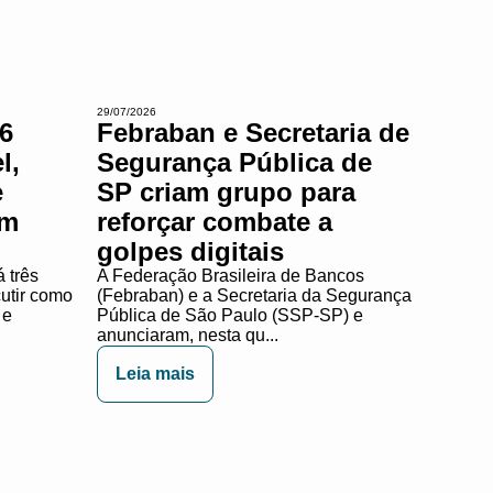
29/07/2026
6
Febraban e Secretaria de
l,
Segurança Pública de
e
SP criam grupo para
em
reforçar combate a
golpes digitais
 três
A Federação Brasileira de Bancos
cutir como
(Febraban) e a Secretaria da Segurança
 e
Pública de São Paulo (SSP-SP) e
anunciaram, nesta qu...
Leia mais