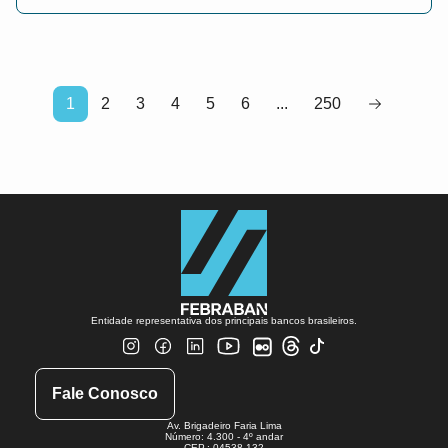
1
2
3
4
5
6
...
250
Entidade representativa dos principais bancos brasileiros.
Fale Conosco
Av. Brigadeiro Faria Lima
Número: 4.300 - 4º andar
CEP.: 04538-132