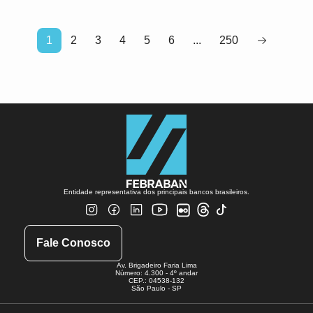
1
2
3
4
5
6
...
250
Entidade representativa dos principais bancos brasileiros.
Fale Conosco
Av. Brigadeiro Faria Lima
Número: 4.300 - 4º andar
CEP.: 04538-132
São Paulo - SP