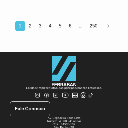
1
2
3
4
5
6
...
250
Entidade representativa dos principais bancos brasileiros.
Fale Conosco
Av. Brigadeiro Faria Lima
Número: 4.300 - 4º andar
CEP.: 04538-132
São Paulo - SP