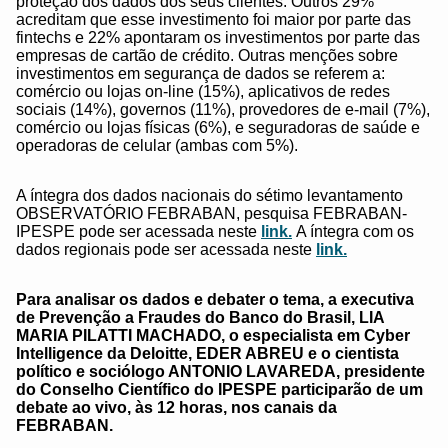
proteção dos dados dos seus clientes. Outros 29%
acreditam que esse investimento foi maior por parte das
fintechs e 22% apontaram os investimentos por parte das
empresas de cartão de crédito. Outras menções sobre
investimentos em segurança de dados se referem a:
comércio ou lojas on-line (15%), aplicativos de redes
sociais (14%), governos (11%), provedores de e-mail (7%),
comércio ou lojas físicas (6%), e seguradoras de saúde e
operadoras de celular (ambas com 5%).
A íntegra dos dados nacionais do sétimo levantamento
OBSERVATÓRIO FEBRABAN, pesquisa FEBRABAN-
IPESPE pode ser acessada neste
link.
A íntegra com os
dados regionais pode ser acessada neste
link.
Para analisar os dados e debater o tema, a executiva
de Prevenção a Fraudes do Banco do Brasil, LIA
MARIA PILATTI MACHADO, o especialista em Cyber
Intelligence da Deloitte, EDER ABREU e o
cientista
político e sociólogo ANTONIO LAVAREDA, presidente
do Conselho Científico do IPESPE
participarão de um
debate ao vivo, às 12 horas, nos canais da
FEBRABAN.