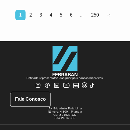
1
2
3
4
5
6
...
250
Entidade representativa dos principais bancos brasileiros.
Fale Conosco
Av. Brigadeiro Faria Lima
Número: 4.300 - 4º andar
CEP.: 04538-132
São Paulo - SP