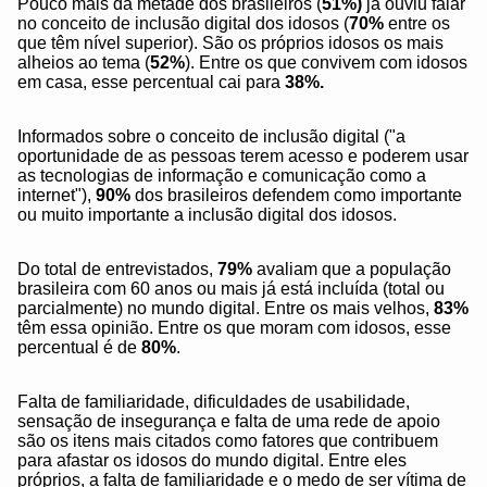
Pouco mais da metade dos brasileiros (
51%)
já ouviu falar
no conceito de inclusão digital dos idosos (
70%
entre os
que têm nível superior). São os próprios idosos os mais
alheios ao tema (
52%
). Entre os que convivem com idosos
em casa, esse percentual cai para
38%.
Informados sobre o conceito de inclusão digital ("a
oportunidade de as pessoas terem acesso e poderem usar
as tecnologias de informação e comunicação como a
internet"),
90%
dos brasileiros defendem como importante
ou muito importante a inclusão digital dos idosos.
Do total de entrevistados,
79%
avaliam que a população
brasileira com 60 anos ou mais já está incluída (total ou
parcialmente) no mundo digital. Entre os mais velhos,
83%
têm essa opinião. Entre os que moram com idosos, esse
percentual é de
80%
.
Falta de familiaridade, dificuldades de usabilidade,
sensação de insegurança e falta de uma rede de apoio
são os itens mais citados como fatores que contribuem
para afastar os idosos do mundo digital. Entre eles
próprios, a falta de familiaridade e o medo de ser vítima de