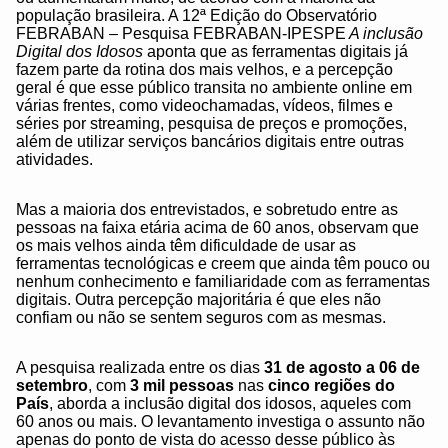
população brasileira. A 12ª Edição do Observatório
FEBRABAN – Pesquisa FEBRABAN-IPESPE
A inclusão
Digital dos Idosos
aponta que as ferramentas digitais já
fazem parte da rotina dos mais velhos, e a percepção
geral é que esse público transita no ambiente online em
várias frentes, como videochamadas, vídeos, filmes e
séries por streaming, pesquisa de preços e promoções,
além de utilizar serviços bancários digitais entre outras
atividades.
Mas a maioria dos entrevistados, e sobretudo entre as
pessoas na faixa etária acima de 60 anos, observam que
os mais velhos ainda têm dificuldade de usar as
ferramentas tecnológicas e creem que ainda têm pouco ou
nenhum conhecimento e familiaridade com as ferramentas
digitais. Outra percepção majoritária é que eles não
confiam ou não se sentem seguros com as mesmas.
A pesquisa realizada entre os dias
31 de agosto a 06 de
setembro
, com
3 mil pessoas
nas
cinco regiões do
País
, aborda a inclusão digital dos idosos, aqueles com
60 anos ou mais. O levantamento investiga o assunto não
apenas do ponto de vista do acesso desse público às