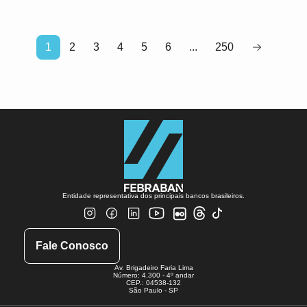
1
2
3
4
5
6
...
250
Entidade representativa dos principais bancos brasileiros.
Fale Conosco
Av. Brigadeiro Faria Lima
Número: 4.300 - 4º andar
CEP.: 04538-132
São Paulo - SP