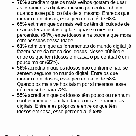
70%
acreditam que os mais velhos gostam de usar
as ferramentas digitais, mesmo percentual obtido
quando esse público fala de si mesmo. Entre os que
moram com idosos, esse percentual é de
68
%.
65%
estimam que os mais velhos têm dificuldade de
usar as ferramentas digitais, quase o mesmo
percentual (
64%
) entre idosos e na parcela que mora
com pessoas dessa idade.
61%
admitem que as ferramentas do mundo digital já
fazem parte da rotina dos idosos. Nesse público e
entre os que têm idosos em casa, o percentual é um
pouco maior (
65
%).
56%
acreditam que os idosos não confiam e não se
sentem seguros no mundo digital. Entre os que
moram com idosos, esse percentual é de
58
%.
Quando os mais velhos falam por si mesmos, esse
número sobe para
72
%.
55%
acreditam que os idosos têm pouco ou nenhum
conhecimento e familiaridade com as ferramentas
digitais. Entre eles próprios e entre os que têm
idosos em casa, esse percentual é
59%
.