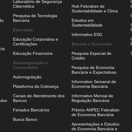
Laboratório de Segurança
Cibernética
Hub Febraban de
Sustentabilidade e Clima
Pesquisa de Tecnologia
ão
Bancária
Estudos em
Sustentabilidade
Educação
Informativo ESG
Educação Corporativa e
Certificações
Bancos e Economia
cia
Educação Financeira
Pesquisa Especial de
Crédito
Autorregulação e
Consumidor
Pesquisa de Economia
Bancária e Expectativas
Autorregulação
Informativo Semanal de
Plataforma da Cobrança
Economia Bancária
Canais de Atendimento dos
Informativo Mensal de
 dos
Bancos
Regulação Bancária
Feriados Bancários
Prêmio ANPEC Febraban
de Economia Bancária
Busca Banco
Apresentações e Estudos
de Economia Bancária e