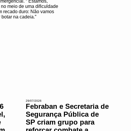
emergencial. “ Estamos,
 no meio de uma dificuldade
 um recado duro: Não vamos
 botar na cadeia.”
29/07/2026
6
Febraban e Secretaria de
l,
Segurança Pública de
e
SP criam grupo para
em
reforçar combate a