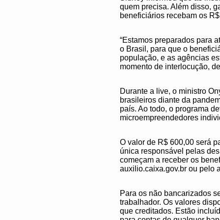
quem precisa. Além disso, g
beneficiários recebam os R
“Estamos preparados para at
o Brasil, para que o benefic
população, e as agências est
momento de interlocução, de
Durante a live, o ministro O
brasileiros diante da pande
país. Ao todo, o programa dev
microempreendedores individ
O valor de R$ 600,00 será p
única responsável pelas des
começam a receber os benefic
auxilio.caixa.gov.br ou pelo
Para os não bancarizados se
trabalhador. Os valores dis
que creditados. Estão incluí
para contas de qualquer ba