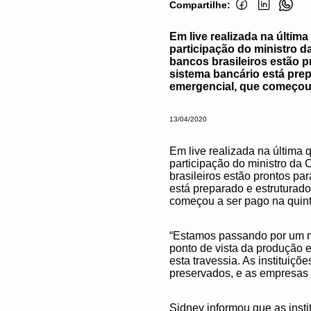
Compartilhe:
Em live realizada na últi
participação do ministro d
bancos brasileiros estão p
sistema bancário está prep
emergencial, que começou 
13/04/2020
Em live realizada na última
participação do ministro da 
brasileiros estão prontos pa
está preparado e estruturado
começou a ser pago na quint
“Estamos passando por um m
ponto de vista da produção e
esta travessia. As instituiç
preservados, e as empresas
Sidney informou que as inst