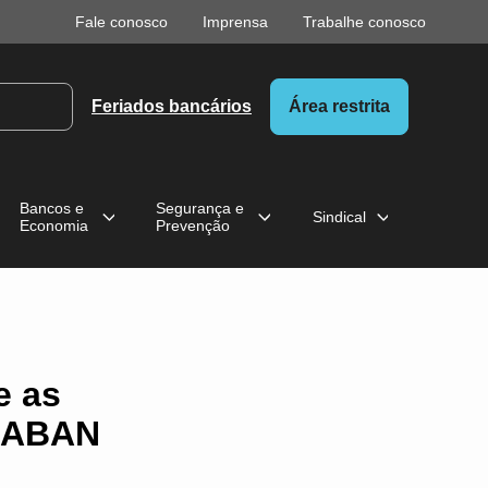
Fale conosco
Imprensa
Trabalhe conosco
Feriados bancários
Área restrita
Bancos e
Segurança e
Sindical
Economia
Prevenção
e as
BRABAN