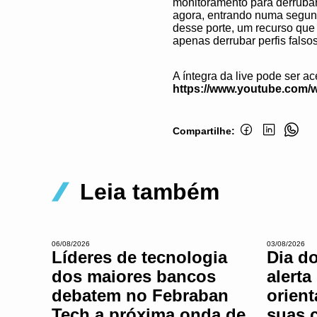
monitoramento para derrubar 
agora, entrando numa segund
desse porte, um recurso que 
apenas derrubar perfis falso
A íntegra da live pode ser a
https://www.youtube.com/
Compartilhe:
Leia também
06/08/2026
03/08/2026
Líderes de tecnologia
Dia d
dos maiores bancos
alerta
debatem no Febraban
orien
Tech a próxima onda de
suas 