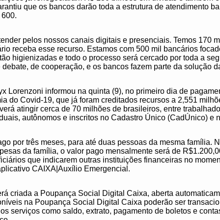
arantiu que os bancos darão toda a estrutura de atendimento ba
$ 600.
ender pelos nossos canais digitais e presenciais. Temos 170 mi
iário receba esse recurso. Estamos com 500 mil bancários focad
ão higienizadas e todo o processo será cercado por toda a seg
 debate, de cooperação, e os bancos fazem parte da solução da
nyx Lorenzoni informou na quinta (9), no primeiro dia de pagame
mia do Covid-19, que já foram creditados recursos a 2,551 milh
erá atingir cerca de 70 milhões de brasileiros, entre trabalhado
uais, autônomos e inscritos no Cadastro Único (CadÚnico) e n
ago por três meses, para até duas pessoas da mesma família. N
pesas da família, o valor pago mensalmente será de R$1.200,00.
iários que indicarem outras instituições financeiras no momen
 aplicativo CAIXA|Auxílio Emergencial.
rá criada a Poupança Social Digital Caixa, aberta automatic
poníveis na Poupança Social Digital Caixa poderão ser transaci
dos serviços como saldo, extrato, pagamento de boletos e contas
nco.