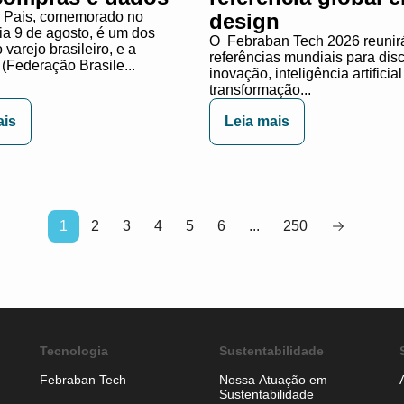
 Pais, comemorado no
design
ia 9 de agosto, é um dos
O Febraban Tech 2026 reunirá
varejo brasileiro, e a
referências mundiais para dis
(Federação Brasile...
inovação, inteligência artificial
transformação...
ais
Leia mais
1
2
3
4
5
6
...
250
Tecnologia
Sustentabilidade
Febraban Tech
Nossa Atuação em
Sustentabilidade