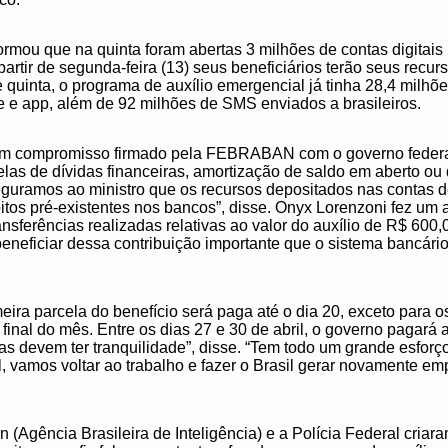
formou que na quinta foram abertas 3 milhões de contas digitais
artir de segunda-feira (13) seus beneficiários terão seus recur
e quinta, o programa de auxílio emergencial já tinha 28,4 milhõe
te e app, além de 92 milhões de SMS enviados a brasileiros.
em compromisso firmado pela FEBRABAN com o governo federal,
celas de dívidas financeiras, amortização de saldo em aberto ou
eguramos ao ministro que os recursos depositados nas contas d
bitos pré-existentes nos bancos”, disse. Onyx Lorenzoni fez u
sferências realizadas relativas ao valor do auxílio de R$ 600,00
beneficiar dessa contribuição importante que o sistema bancário 
eira parcela do benefício será paga até o dia 20, exceto para o
 final do mês. Entre os dias 27 e 30 de abril, o governo pagará
as devem ter tranquilidade”, disse. “Tem todo um grande esfor
, vamos voltar ao trabalho e fazer o Brasil gerar novamente e
n (Agência Brasileira de Inteligência) e a Polícia Federal criar