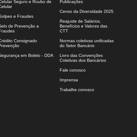
Celular Seguro e Roubo de
Publicações
Celular
Censo da Diversidade 2025
Golpes e Fraudes
Reajuste de Salários,
Selo de Prevenção a
Benefícios e Valores das
Fraudes
CTT
Crédito Consignado
Normas coletivas unificadas
Prevenção
do Setor Bancário
Segurança em Boleto - DDA
Livro das Convenções
Coletivas dos Bancários
Fale conosco
Imprensa
Trabalhe conosco