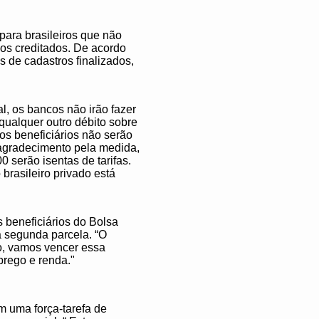
 para brasileiros que não
sos creditados. De acordo
s de cadastros finalizados,
 os bancos não irão fazer
 qualquer outro débito sobre
os beneficiários não serão
m agradecimento pela medida,
 serão isentas de tarifas.
brasileiro privado está
s beneficiários do Bolsa
 a segunda parcela. “O
ço, vamos vencer essa
mprego e renda."
am uma força-tarefa de