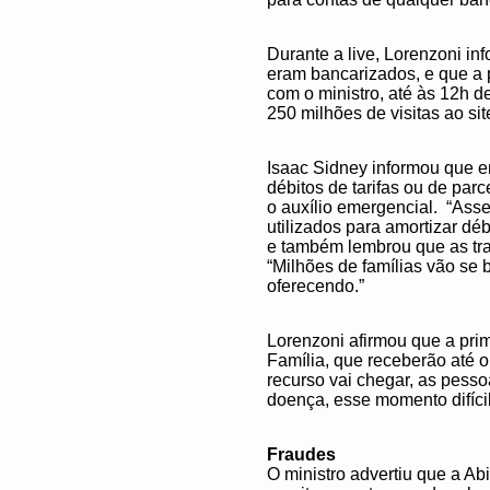
Durante a live, Lorenzoni in
eram bancarizados, e que a p
com o ministro, até às 12h d
250 milhões de visitas ao si
Isaac Sidney informou que 
débitos de tarifas ou de par
o auxílio emergencial. “Ass
utilizados para amortizar dé
e também lembrou que as tran
“Milhões de famílias vão se 
oferecendo.”
Lorenzoni afirmou que a prim
Família, que receberão até o
recurso vai chegar, as pesso
doença, esse momento difícil
Fraudes
O ministro advertiu que a Abi