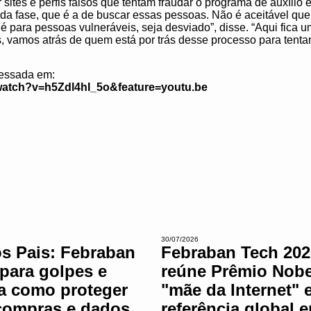
sites e perfis falsos que tentam fraudar o programa de auxílio 
a fase, que é a de buscar essas pessoas. Não é aceitável que
é para pessoas vulneráveis, seja desviado”, disse. “Aqui fica
s, vamos atrás de quem está por trás desse processo para tentar
cessada em:
watch?v=h5Zdl4hI_5o&feature=youtu.be
30/07/2026
os Pais: Febraban
Febraban Tech 202
 para golpes e
reúne Prêmio Nobe
ta como proteger
"mãe da Internet" 
compras e dados
referência global 