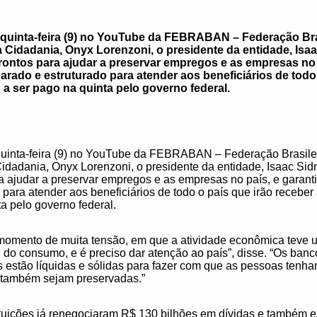
ma quinta-feira (9) no YouTube da FEBRABAN – Federação Br
a Cidadania, Onyx Lorenzoni, o presidente da entidade, Isa
rontos para ajudar a preservar empregos e as empresas no 
arado e estruturado para atender aos beneficiários de todo 
a ser pago na quinta pelo governo federal.
 quinta-feira (9) no YouTube da FEBRABAN – Federação Brasile
Cidadania, Onyx Lorenzoni, o presidente da entidade, Isaac Si
ra ajudar a preservar empregos e as empresas no país, e garant
 para atender aos beneficiários de todo o país que irão receber
a pelo governo federal.
omento de muita tensão, em que a atividade econômica teve u
 do consumo, e é preciso dar atenção ao país”, disse. “Os ban
ões estão líquidas e sólidas para fazer com que as pessoas ten
 também sejam preservadas.”
ituições já renegociaram R$ 130 bilhões em dívidas e também 